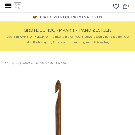
0
GRATIS VERZENDING VANAF 150 €
GROTE SCHOONMAAK IN PAND ZESTIEN
LAATSTE KANS OP KLEUR, om ruimte te maken voor nieuwe ideeën vind je kleuren die
uit collectie zijn bij Sandnes Garn nu terug met 20% korting
Home
>
GINGER HAAKNAALD 9 MM