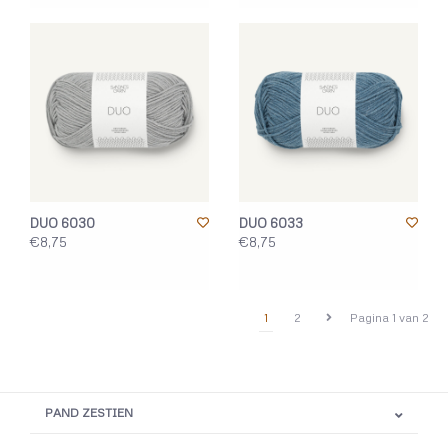
DUO 6030
DUO 6033
€8,75
€8,75
1
2
Pagina 1 van 2
PAND ZESTIEN