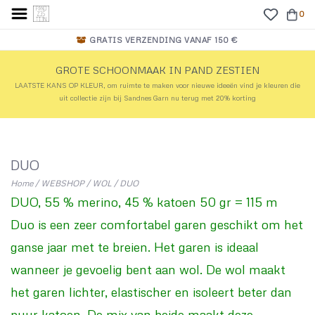
0
GRATIS VERZENDING VANAF 150 €
GROTE SCHOONMAAK IN PAND ZESTIEN
LAATSTE KANS OP KLEUR, om ruimte te maken voor nieuwe ideeën vind je kleuren die
uit collectie zijn bij Sandnes Garn nu terug met 20% korting
DUO
Home
/
WEBSHOP
/
WOL
/
DUO
DUO, 55 % merino, 45 % katoen 50 gr = 115 m
Duo is een zeer comfortabel garen geschikt om het
ganse jaar met te breien. Het garen is ideaal
wanneer je gevoelig bent aan wol. De wol maakt
het garen lichter, elastischer en isoleert beter dan
puur katoen. De mix van beide maakt deze