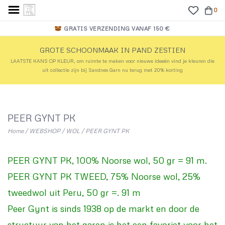
0
GRATIS VERZENDING VANAF 150 €
GROTE SCHOONMAAK IN PAND ZESTIEN
LAATSTE KANS OP KLEUR, om ruimte te maken voor nieuwe ideeën vind je kleuren die
uit collectie zijn bij Sandnes Garn nu terug met 20% korting
PEER GYNT PK
Home
/
WEBSHOP
/
WOL
/
PEER GYNT PK
PEER GYNT PK, 100% Noorse wol, 50 gr = 91 m.
PEER GYNT PK TWEED, 75% Noorse wol, 25%
tweedwol uit Peru, 50 gr =. 91 m
Peer Gynt is sinds 1938 op de markt en door de
structuur van het garen is het een favoriet voor het