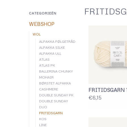
FRITIDS
CATEGORIEËN
WEBSHOP
WOL
ALPAKKA FØLGETRÅD
ALPAKKA SILKE
ALPAKKA ULL
ATLAS
ATLAS PK
BALLERINA CHUNKY
MOHAIR
BØRSTET ALPAKKA
FRITIDSGARN 1
CASHMERE
DOUBLE SUNDAY PK
€6,15
DOUBLE SUNDAY
DUO
FRITIDSGARN
KOS
LINE