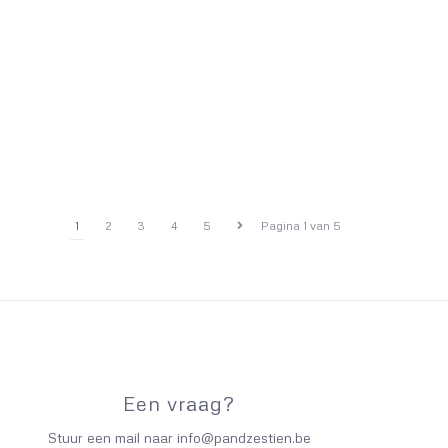
1
2
3
4
5
Pagina 1 van 5
Een vraag?
Stuur een mail naar
info@pandzestien.be