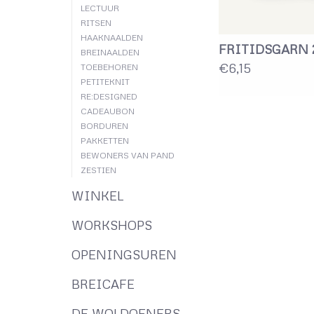
LECTUUR
RITSEN
HAAKNAALDEN
FRITIDSGARN 
BREINAALDEN
€6,15
TOEBEHOREN
PETITEKNIT
RE:DESIGNED
CADEAUBON
BORDUREN
PAKKETTEN
BEWONERS VAN PAND
ZESTIEN
WINKEL
WORKSHOPS
OPENINGSUREN
BREICAFE
DE WOLDOENERS