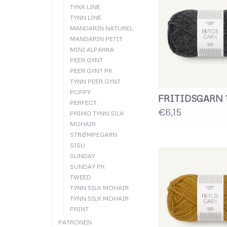
TYKK LINE
TYNN LINE
MANDARIN NATUREL
MANDARIN PETIT
MINI ALPAKKA
PEER GYNT
PEER GYNT PK
TYNN PEER GYNT
POPPY
FRITIDSGARN 
PERFECT
€6,15
PRIMO TYNN SILK
MOHAIR
STRØMPEGARN
SISU
SUNDAY
SUNDAY PK
TWEED
TYNN SILK MOHAIR
TYNN SILK MOHAIR
PRINT
PATRONEN