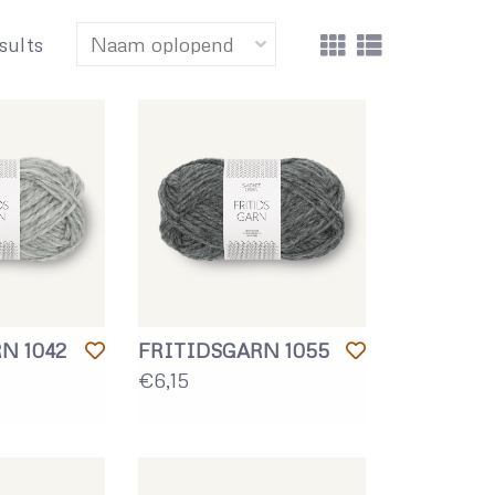
sults
N 1042
FRITIDSGARN 1055
€6,15