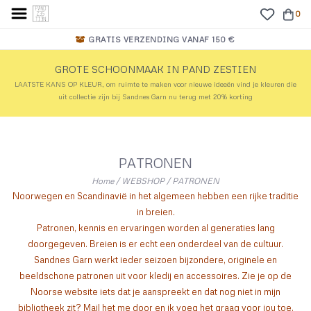
0
GRATIS VERZENDING VANAF 150 €
GROTE SCHOONMAAK IN PAND ZESTIEN
LAATSTE KANS OP KLEUR, om ruimte te maken voor nieuwe ideeën vind je kleuren die
uit collectie zijn bij Sandnes Garn nu terug met 20% korting
PATRONEN
Home
/
WEBSHOP
/
PATRONEN
Noorwegen en Scandinavië in het algemeen hebben een rijke traditie
in breien.
Patronen, kennis en ervaringen worden al generaties lang
doorgegeven. Breien is er echt een onderdeel van de cultuur.
Sandnes Garn werkt ieder seizoen bijzondere, originele en
beeldschone patronen uit voor kledij en accessoires.
Zie je op de
Noorse website iets dat je aanspreekt en dat nog niet in mijn
bibliotheek zit? Mail het me door en ik voeg het graag voor jou toe.