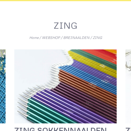
ZING
Home
/
WEBSHOP
/
BREINAALDEN
/
ZING
ZING SOKKENNAALDEN
Z