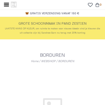
0
GRATIS VERZENDING VANAF 150 €
GROTE SCHOONMAAK IN PAND ZESTIEN
LAATSTE KANS OP KLEUR, om ruimte te maken voor nieuwe ideeën vind je kleuren die
uit collectie zijn bij Sandnes Garn nu terug met 20% korting
BORDUREN
Home
/
WEBSHOP
/
BORDUREN