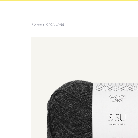
Home
>
SISU 1088