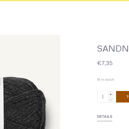
SANDNE
€7,35
19
in stock
+
T
-
DETAILS