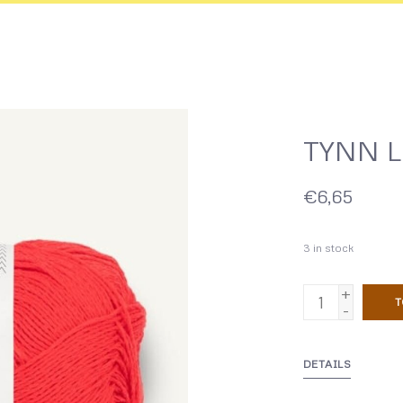
TYNN L
€6,65
3
in stock
+
T
-
DETAILS