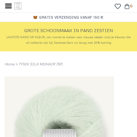
0
GRATIS VERZENDING VANAF 150 €
GROTE SCHOONMAAK IN PAND ZESTIEN
LAATSTE KANS OP KLEUR, om ruimte te maken voor nieuwe ideeën vind je kleuren die
uit collectie zijn bij Sandnes Garn nu terug met 20% korting
Home
>
TYNN SILK MOHAIR 7911