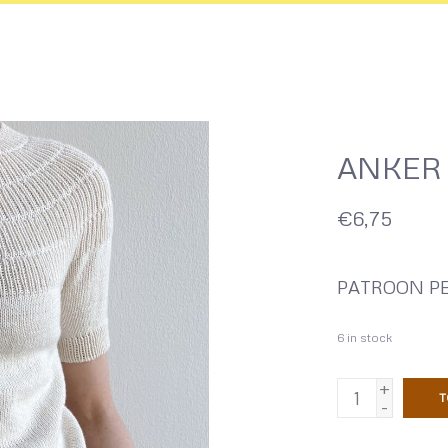
ANKER
€6,75
PATROON PE
6
in stock
+
T
-