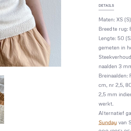
DETAILS
Maten: XS (S)
Breedte rug: 8
Lengte: 50 (5
gemeten in h
Steekverhoudin
naalden 3 mm
Breinaalden: 
cm, nr 2,5, 
2,5 mm indien
werkt.
Alternatief ga
Sunday
van S