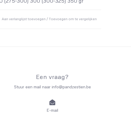
0 (275-300) 300 (300-325) 350 gr
Aan verlanglijst toevoegen
/
Toevoegen om te vergelijken
Een vraag?
Stuur een mail naar
info@pandzestien.be
E-mail