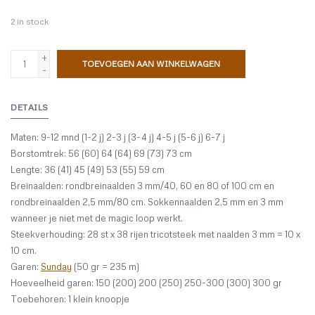
2
in stock
+
TOEVOEGEN AAN WINKELWAGEN
-
DETAILS
Maten: 9-12 mnd (1-2 j) 2-3 j (3-4 j) 4-5 j (5-6 j) 6-7 j
Borstomtrek: 56 (60) 64 (64) 69 (73) 73 cm
Lengte: 36 (41) 45 (49) 53 (55) 59 cm
Breinaalden: rondbreinaalden 3 mm/40, 60 en 80 of 100 cm en
rondbreinaalden 2,5 mm/80 cm. Sokkennaalden 2,5 mm en 3 mm
wanneer je niet met de magic loop werkt.
Steekverhouding: 28 st x 38 rijen tricotsteek met naalden 3 mm = 10 x
10 cm.
Garen:
Sunday
(50 gr = 235 m)
Hoeveelheid garen: 150 (200) 200 (250) 250-300 (300) 300 gr
Toebehoren: 1 klein knoopje