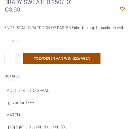
BRADY SWEATER 2507-01
€3,60
ENGELSTALIG PATROON OP PAPIER Enkel te koop bij aankoop wol.
3
in stock
+
TOEVOEGEN AAN WINKELWAGEN
-
DETAILS
MOEILIJKHEIDSGRAAD
gevorderd
••••
MATEN
(XS) S (M) L-XL (2XL-3XL) 4XL-5XL