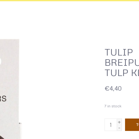
TULIP
BREIP
TULP K
€4,40
7
in stock
+
T
-