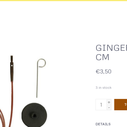
GINGER
CM
€3,50
3
in stock
+
T
-
DETAILS