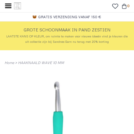
0
GRATIS VERZENDING VANAF 150 €
GROTE SCHOONMAAK IN PAND ZESTIEN
LAATSTE KANS OP KLEUR, om ruimte te maken voor nieuwe ideeën vind je kleuren die
uit collectie zijn bij Sandnes Garn nu terug met 20% korting
Home
>
HAAKNAALD WAVE 10 MM