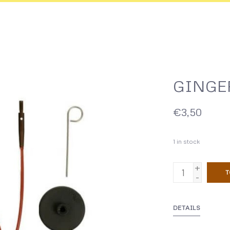
GINGER
€3,50
1
in stock
+
T
-
DETAILS