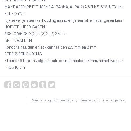
ALTERNATIEF GAREN
MANDARIN PETIT, MINI ALPAKKA, ALPAKKA SILKE, SISU, TYNN
PEER GYNT
Kijk zeker je steekverhouding na indien je een alternatief garen kiest.
HOEVEELHEID GAREN
#3820/#6080: (2) 2 (2) 2 (2) 3 stuks
BREINAALDEN
Rondbreinaalden en sokkennaalden 2.5 mm en 3 mm
STEEKVERHOUDING
31 sts x 46 toeren volgens patroon met naalden 3 mm, na het wassen
= 10 x 10 cm
Aan verlanglijst toevoegen
/
Toevoegen om te vergelijken