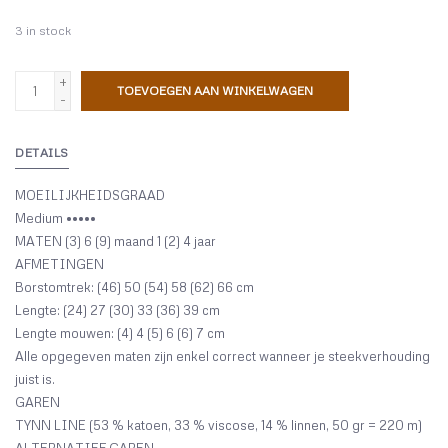
3
in stock
+
TOEVOEGEN AAN WINKELWAGEN
-
DETAILS
MOEILIJKHEIDSGRAAD
Medium •••••
MATEN (3) 6 (9) maand 1 (2) 4 jaar
AFMETINGEN
Borstomtrek: (46) 50 (54) 58 (62) 66 cm
Lengte: (24) 27 (30) 33 (36) 39 cm
Lengte mouwen: (4) 4 (5) 6 (6) 7 cm
Alle opgegeven maten zijn enkel correct wanneer je steekverhouding
juist is.
GAREN
TYNN LINE (53 % katoen, 33 % viscose, 14 % linnen, 50 gr = 220 m)