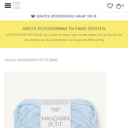
0
GRATIS VERZENDING VANAF 150 €
GROTE SCHOONMAAK IN PAND ZESTIEN
LAATSTE KANS OP KLEUR, om ruimte te maken voor nieuwe ideeën vind je kleuren die
uit collectie zijn bij Sandnes Garn nu terug met 20% korting
Home
>
MANDARIN PETIT 5930