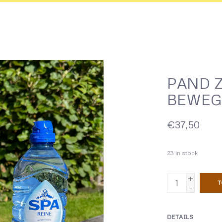
PAND Z
BEWEG
€37,50
23
in stock
+
T
-
DETAILS