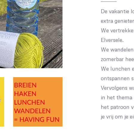
De vakantie l
extra geniete
We vertrekke
Elversele.
We wandelen 
zomerbar hee
We lunchen en
ontspannen sf
Vervolgens w
in het thema t
het patroon v
je vrij om je