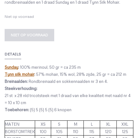
rondbreinaalden en 1 draad Sunday en 1 draad Tynn Silk Mohair.
Niet op voorraad
NIET OP VOORRAAD
DETAILS
Sunday
:
100% merinoul, 50 gr = ca 235 m
Tynn silk mohair
:
57% mohair, 15% wol, 28% zijde, 25 gr = ca 212 m
Breinaalden:
Rondbreinaald en sokkennaalden nr 3 en 4.
Steekverhouding:
21 st
x 28 nld tricotsteek met 1 draad van elke kwaliteit met naald nr 4
= 10 x 10 cm
Toebehoren:
(5) 5 (5) 5 (5) 6 knopen
MATEN
XS
S
M
L
XL
XXL
BORSTOMTREK
100
105
110
115
120
125