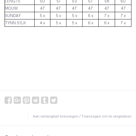
LENGTE
50
51
53
57
58
60
MOUW
47
47
47
47
47
47
SUNDAY
5 x
5 x
5 x
6 x
7 x
7 x
TYNN SILK
4 x
5 x
5 x
6 x
6 x
7 x
Aan verlanglijst toevoegen
/
Toevoegen om te vergelijken