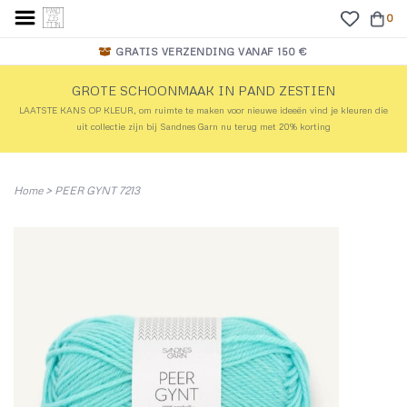
0
GRATIS VERZENDING VANAF 150 €
GROTE SCHOONMAAK IN PAND ZESTIEN
LAATSTE KANS OP KLEUR, om ruimte te maken voor nieuwe ideeën vind je kleuren die
uit collectie zijn bij Sandnes Garn nu terug met 20% korting
Home
>
PEER GYNT 7213