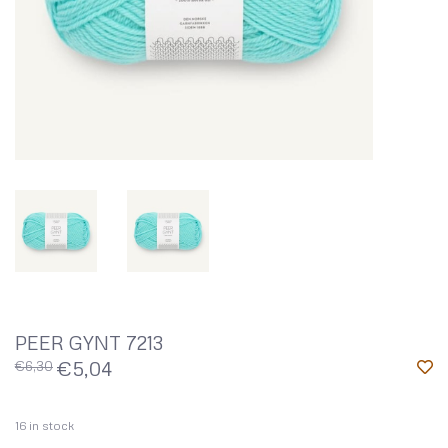
PEER GYNT 7213
€5,04
€6,30
16
in stock