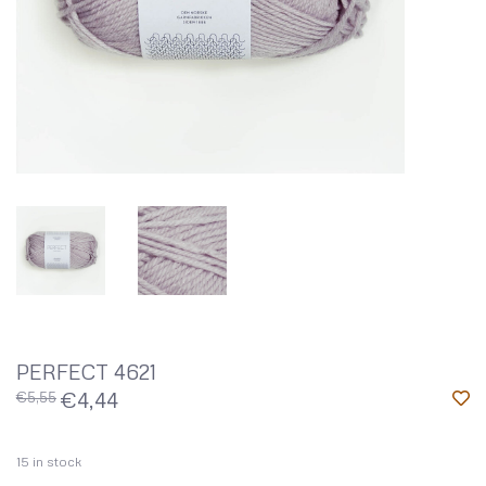
PERFECT 4621
€4,44
€5,55
15
in stock