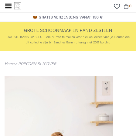
0
GRATIS VERZENDING VANAF 150 €
GROTE SCHOONMAAK IN PAND ZESTIEN
LAATSTE KANS OP KLEUR, om ruimte te maken voor nieuwe ideeën vind je kleuren die
uit collectie zijn bij Sandnes Garn nu terug met 20% korting
Home
>
POPCORN SLIPOVER