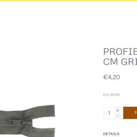
PROFIE
CM GR
€4,20
2
in stock
+
T
-
DETAILS