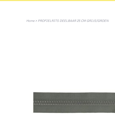
Home
>
PROFIELRITS DEELBAAR 25 CM GRIJS/GROEN