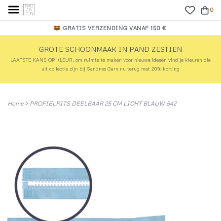
0
GRATIS VERZENDING VANAF 150 €
GROTE SCHOONMAAK IN PAND ZESTIEN
LAATSTE KANS OP KLEUR, om ruimte te maken voor nieuwe ideeën vind je kleuren die
uit collectie zijn bij Sandnes Garn nu terug met 20% korting
Home
>
PROFIELRITS DEELBAAR 25 CM LICHT BLAUW 542