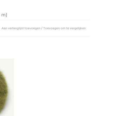
5 m)
Aan verlanglijst toevoegen
/
Toevoegen om te vergelijken
EID GAREN
(5) 6 (6) 6 (7) stuks
DEN
alden 6 mm en 7 mm (40 en 80 of
lden 6 mm en 7 mm