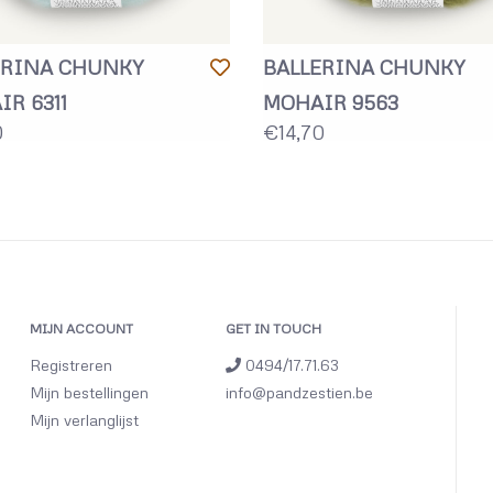
STEEKVER
ERINA CHUNKY
BALLERINA CHUNKY
13 sts tr
R 6311
MOHAIR 9563
0
€14,70
MIJN ACCOUNT
GET IN TOUCH
Registreren
0494/17.71.63
Mijn bestellingen
info@pandzestien.be
Mijn verlanglijst