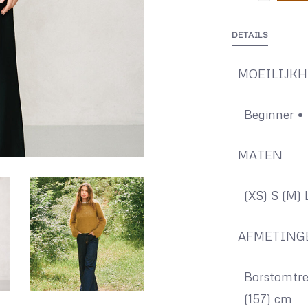
DETAILS
MOEILIJK
Beginner
•
MATEN
(XS) S (M) 
AFMETING
Borstomtrek:
(157) cm