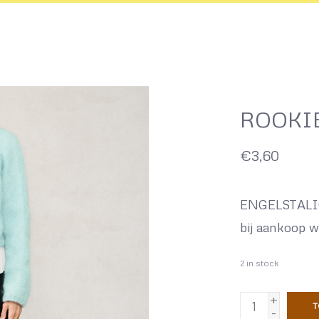
ROOKIE
€3,60
ENGELSTALIG
bij aankoop w
2
in stock
+
T
-