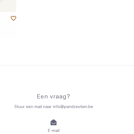
HOUDING
icotsteek met naalden 7 mm = 10 cm
Een vraag?
Stuur een mail naar
info@pandzestien.be
E-mail