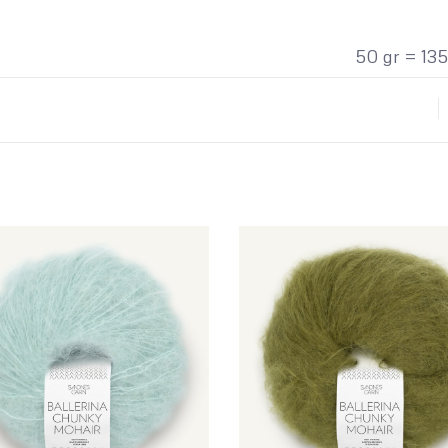
50 gr = 13
HOEVEELH
(4) 4 (4) 5 
BREINAAL
Rondbreina
100 cm)
Sokkennaa