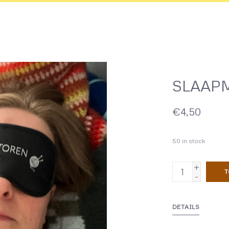
SLAAP
€4,50
50
in stock
+
T
-
DETAILS