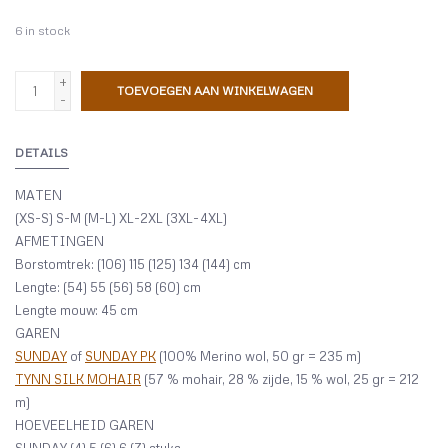
6
in stock
+
TOEVOEGEN AAN WINKELWAGEN
-
DETAILS
MATEN
(XS-S) S-M (M-L) XL-2XL (3XL-4XL)
AFMETINGEN
Borstomtrek: (106) 115 (125) 134 (144) cm
Lengte: (54) 55 (56) 58 (60) cm
Lengte mouw: 45 cm
GAREN
SUNDAY
of
SUNDAY PK
(100% Merino wol, 50 gr = 235 m)
TYNN SILK MOHAIR
(57 % mohair, 28 % zijde, 15 % wol, 25 gr = 212
m)
HOEVEELHEID GAREN