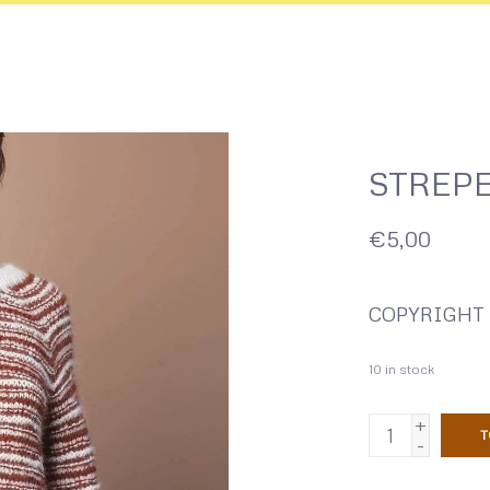
STREP
€5,00
COPYRIGHT S
10
in stock
+
T
-