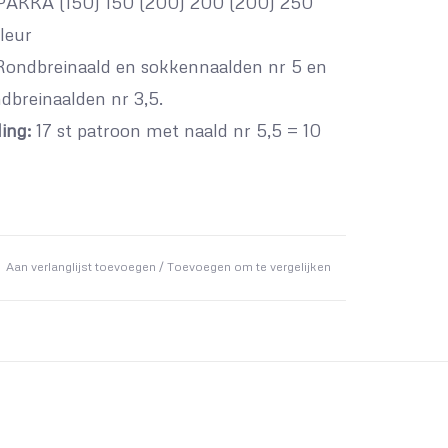
AKKA (150) 150 (200) 200 (200) 250
leur
ondbreinaald en sokkennaalden nr 5 en
ndbreinaalden nr 3,5.
ing:
17 st patroon met naald nr 5,5 = 10
Aan verlanglijst toevoegen
/
Toevoegen om te vergelijken