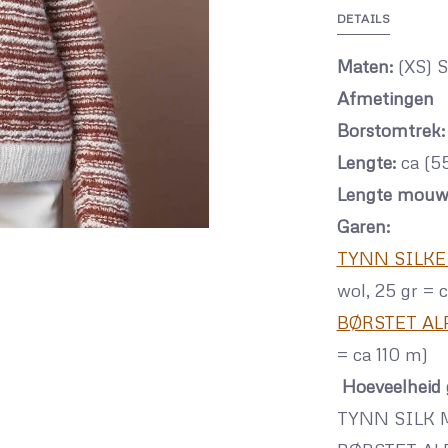
DETAILS
Maten:
(XS) S
Afmetingen
Borstomtrek:
Lengte:
ca (55
Lengte mouw
Garen:
TYNN SILK
wol, 25 gr = 
BØRSTET AL
= ca 110 m)
Hoeveelheid 
TYNN SILK MO