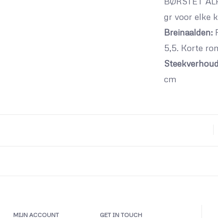
BØRSTET ALP
gr voor elke k
Breinaalden:
R
5,5. Korte ro
Steekverhoud
cm
MIJN ACCOUNT
GET IN TOUCH