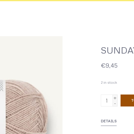
SUNDAY
€9,45
2
in stock
+
T
-
DETAILS