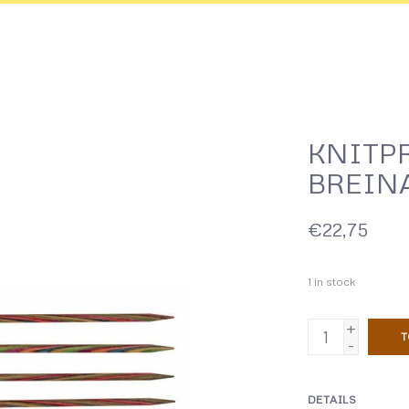
KNITP
BREINA
€22,75
1
in stock
+
T
-
DETAILS