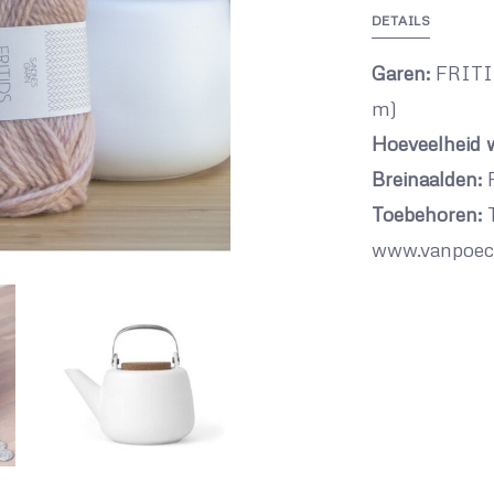
DETAILS
Garen:
FRITID
m)
Hoeveelheid w
Breinaalden:
R
Toebehoren:
www.vanpoec