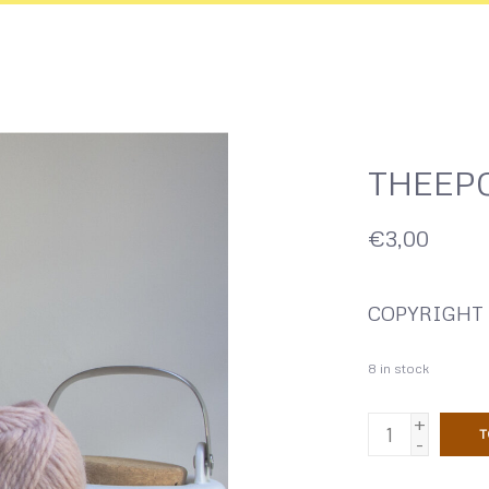
THEEPO
€3,00
COPYRIGHT 
8
in stock
+
T
-