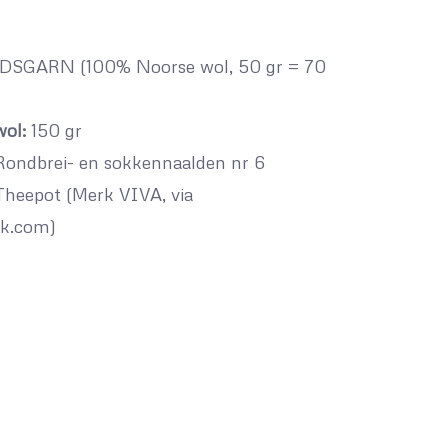
SGARN (100% Noorse wol, 50 gr = 70
ol:
150 gr
ondbrei- en sokkennaalden nr 6
Theepot (Merk VIVA, via
k.com)