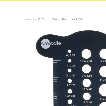
Home
>
TULIP BREINAALDMETER BLAUW