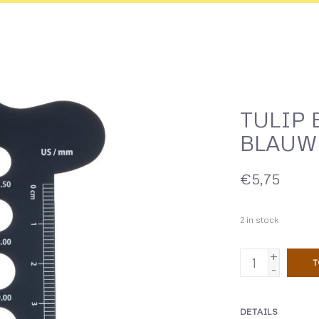
TULIP
BLAUW
€5,75
2
in stock
+
T
-
DETAILS