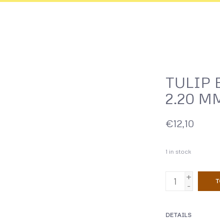
TULIP
2.20 M
€12,10
1
in stock
+
T
-
DETAILS