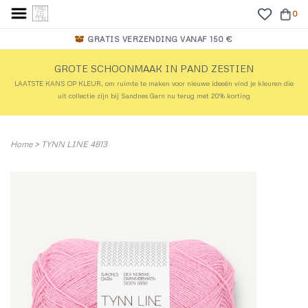
0
GRATIS VERZENDING VANAF 150 €
GROTE SCHOONMAAK IN PAND ZESTIEN
LAATSTE KANS OP KLEUR, om ruimte te maken voor nieuwe ideeën vind je kleuren die
uit collectie zijn bij Sandnes Garn nu terug met 20% korting
Home
>
TYNN LINE 4813