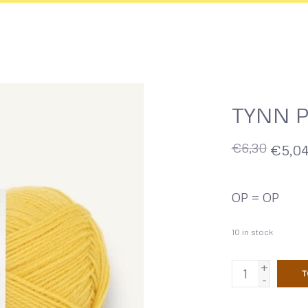
TYNN P
€6,30
€5,0
OP = OP
10
in stock
+
T
-