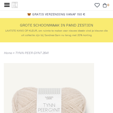
0
GRATIS VERZENDING VANAF 150 €
GROTE SCHOONMAAK IN PAND ZESTIEN
LAATSTE KANS OP KLEUR, om ruimte te maken voor nieuwe ideeën vind je kleuren die
uit collectie zijn bij Sandnes Garn nu terug met 20% korting
Home
>
TYNN PEER GYNT 2641