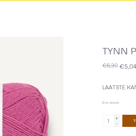
TYNN P
€6,30
€5,0
LAATSTE KA
6
in stock
+
T
-