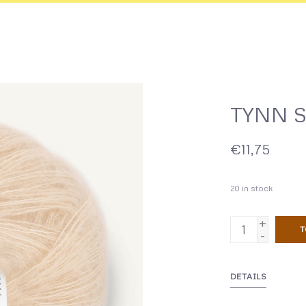
TYNN S
€11,75
20
in stock
+
T
-
DETAILS