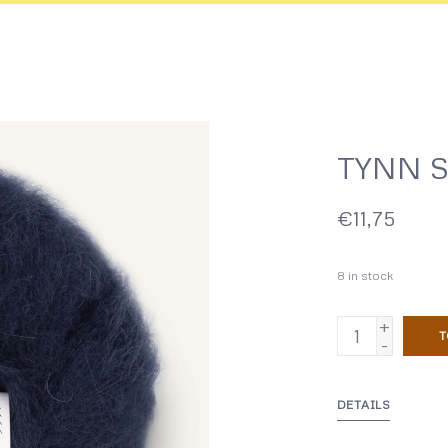
TYNN S
€11,75
8
in stock
+
T
-
DETAILS