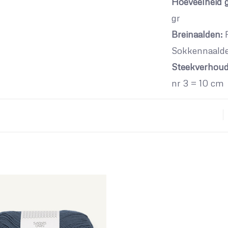
Hoeveelheid g
gr
Breinaalden:
R
Sokkennaalde
Steekverhoud
nr 3 = 10 cm