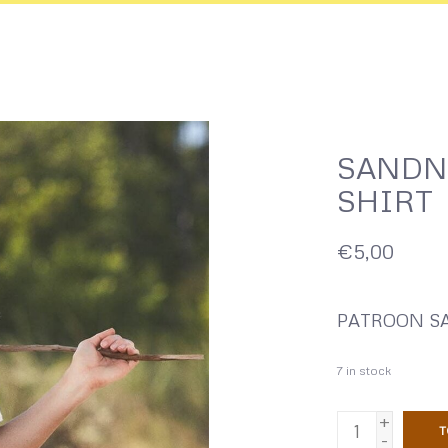
SANDN
SHIRT
€5,00
PATROON SA
7
in stock
+
T
-