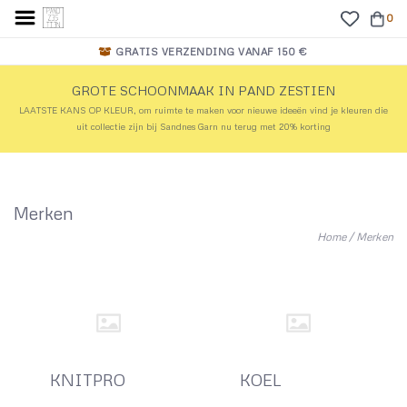
0
GRATIS VERZENDING VANAF 150 €
GROTE SCHOONMAAK IN PAND ZESTIEN
LAATSTE KANS OP KLEUR, om ruimte te maken voor nieuwe ideeën vind je kleuren die
uit collectie zijn bij Sandnes Garn nu terug met 20% korting
Merken
Home
/
Merken
KNITPRO
KOEL