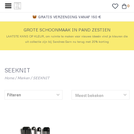
0
GRATIS VERZENDING VANAF 150 €
GROTE SCHOONMAAK IN PAND ZESTIEN
LAATSTE KANS OP KLEUR, om ruimte te maken voor nieuwe ideeën vind je kleuren die
uit collectie zijn bij Sandnes Garn nu terug met 20% korting
SEEKNIT
Home
/
Merken
/
SEEKNIT
Filteren