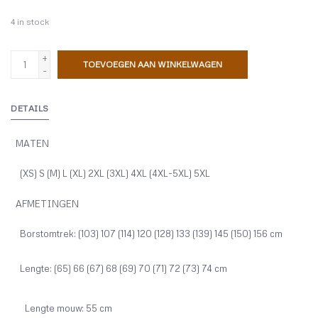
4
in stock
+
TOEVOEGEN AAN WINKELWAGEN
-
DETAILS
MATEN
(XS) S (M) L (XL) 2XL (3XL) 4XL (4XL-5XL) 5XL
AFMETINGEN
Borstomtrek: (103) 107 (114) 120 (128) 133 (139) 145 (150) 156 cm
Lengte: (65) 66 (67) 68 (69) 70 (71) 72 (73) 74 cm
Lengte mouw: 55 cm