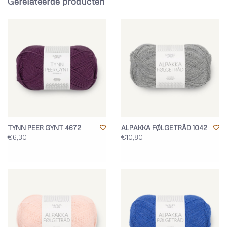
Gerelateerde producten
TYNN PEER GYNT 4672
ALPAKKA FØLGETRÅD 1042
€6,30
€10,80