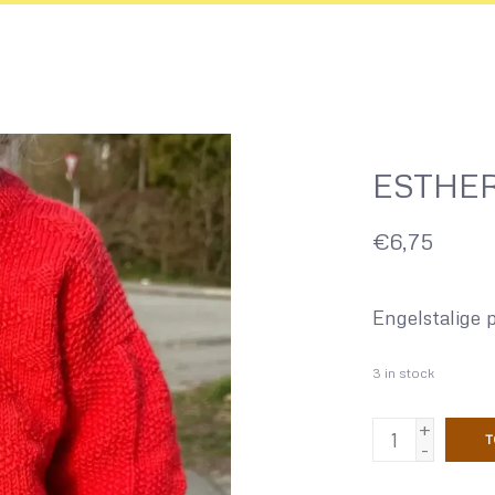
ESTHE
€6,75
Engelstalige 
3
in stock
+
T
-