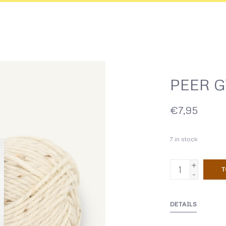
PEER G
€7,95
7
in stock
+
T
-
DETAILS